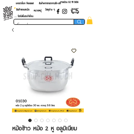
สายด่วน 02 ​111 5656
แคตตาล็อก โหลดเลย!
สินค้าฝากขายราคาปลีก-ส่ง
สินค้าชอบชะมัด
วัสดุต่าง ๆ
หมวดหมู่
.... โปรโมชั่นประจำเดือน
หม้อข้าว หม้อ 2 หู อลูมิเนียม