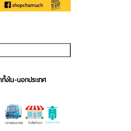
ชามเคลือบ Enamel Food grade ลายดอ
ราคาขายลด
ราคาเริ่มต้นที่
฿50.00
ภาษี รวม
้าทั้งใน-นอกประเทศ