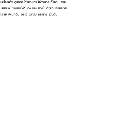
เครื่องครัว อุปกรณ์ทำอาหาร ใส่อาหาร ทั้งจาน ชาม
ี่เป็นแบรนด์ "ชอบชะมัด" เอง และ เราเป็นตัวแทนจำหน่าย
้าลาย เพนกวิน จระเข้ ตราร่ม กระต่าย เป็นต้น