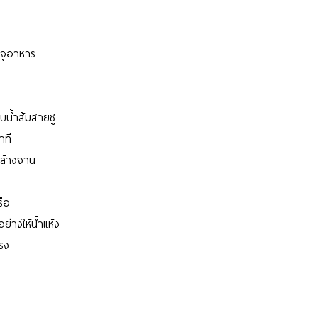
รจุอาหาร
บน้ำส้มสายชู
าที
าล้างจาน
ือ
อย่างให้น้ำแห้ง
แรง