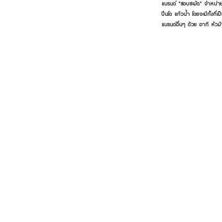
แบรนด์ "ชอบชะมัด" จำหน่าย
ปิ่นโต แก้วน้ำ โดยจะมีทั้งท
แบรนด์อื่นๆ ด้วย อาทิ หัวม