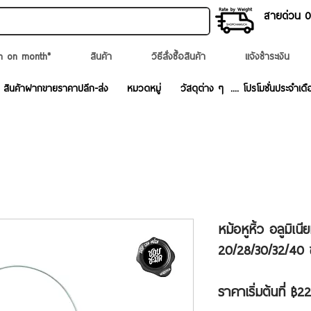
สายด่วน 02
n on month*
สินค้า
วิธีสั่งซื้อสินค้า
แจ้งชำระเงิน
สินค้าฝากขายราคาปลีก-ส่ง
หมวดหมู่
วัสดุต่าง ๆ
.... โปรโมชั่นประจำเดื
หม้อหูหิ้ว อลูมิเน
20/28/30/32/40 
ราคาเริ่มต้นที่
฿22