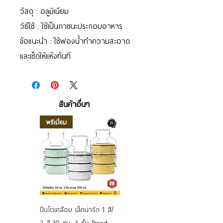
วัสดุ : อลูมิเนียม
วิธีใช้ : ใช้เป็นภาชนะประกอบอาหาร
ข้อแนะนำ : ใช้ฟองน้ำทำความสะอาด
และเช็ดให้แห้งทันที
สินค้าอื่นๆ
พรีเมี่ยม
ปิ่นโตเคลือบ เล็กน่ารัก 1 สี/
ชามเคลือบ Enamel Food