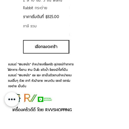
2 สี 10 ซม. 3 ชั้น Brand
grade ลายดอก คละลาย
Rabbit กระต่าย
Rabbit กระต่าย ตั้งไฟได้
6/7/8/9 นิ้ว
ราคาขายลด
ราคาเริ่มต้นที่
฿325.00
ราคาขายลด
ราคาเริ่มต้นที่
฿50.00
ภาษี รวม
ภาษี รวม
เลือกลงตะกร้า
เลือกลงตะกร้า
แบรนด์ "ชอบชะมัด" จำหน่ายเครื่องครัว อุปกรณ์ทำอาหาร
ใส่อาหาร ทั้งจาน ชาม ปิ่นโต แก้วน้ำ โดยจะมีทั้งที่เป็น
แบรนด์ "ชอบชะมัด" เอง และ เราเป็นตัวแทนจำหน่ายแบ
รนด์อื่นๆ ด้วย อาทิ หัวม้าลาย เพนกวิน จระเข้ ตราร่ม
กระต่าย เป็นต้น
เครื่องครัวดีดี โดย RVVSHOPPING
สินค้าฝากขายตามยี่ห้อ ปลีก-ส่ง Click เลย