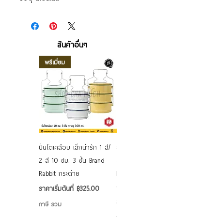
สินค้าอื่นๆ
พรีเมี่ยม
ปิ่นโตเคลือบ เล็กน่ารัก 1 สี/
ชามเคลือบ Enamel Food
2 สี 10 ซม. 3 ชั้น Brand
grade ลายดอก คละลาย
Rabbit กระต่าย
Rabbit กระต่าย ตั้งไฟได้
6/7/8/9 นิ้ว
ราคาขายลด
ราคาเริ่มต้นที่
฿325.00
ราคาขายลด
ราคาเริ่มต้นที่
฿50.00
ภาษี รวม