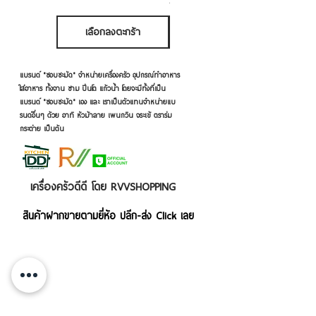
ภาษี รวม
เลือกลงตะกร้า
เลือกลงตะกร้า
แบรนด์ "ชอบชะมัด" จำหน่ายเครื่องครัว อุปกรณ์ทำอาหาร
ใส่อาหาร ทั้งจาน ชาม ปิ่นโต แก้วน้ำ โดยจะมีทั้งที่เป็น
แบรนด์ "ชอบชะมัด" เอง และ เราเป็นตัวแทนจำหน่ายแบ
รนด์อื่นๆ ด้วย อาทิ หัวม้าลาย เพนกวิน จระเข้ ตราร่ม
กระต่าย เป็นต้น
เครื่องครัวดีดี โดย RVVSHOPPING
สินค้าฝากขายตามยี่ห้อ ปลีก-ส่ง Click เลย