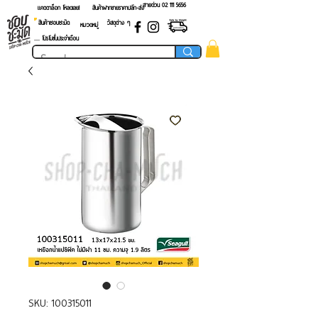
สายด่วน 02 ​111 5656
แคตตาล็อก โหลดเลย!
สินค้าฝากขายราคาปลีก-ส่ง
สินค้าชอบชะมัด
วัสดุต่าง ๆ
หมวดหมู่
.... โปรโมชั่นประจำเดือน
SKU: 100315011