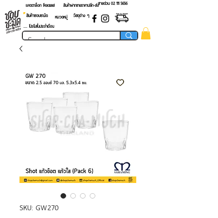
สายด่วน 02 ​111 5656
แคตตาล็อก โหลดเลย!
สินค้าฝากขายราคาปลีก-ส่ง
สินค้าชอบชะมัด
วัสดุต่าง ๆ
หมวดหมู่
.... โปรโมชั่นประจำเดือน
SKU: GW270