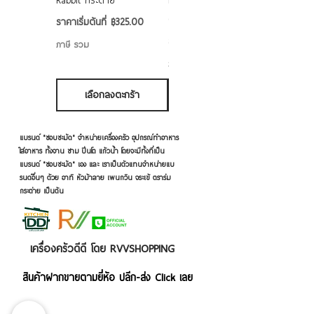
Rabbit กระต่าย
Rabbit กระต่าย ตั้งไฟได้
6/7/8/9 นิ้ว
ราคาขายลด
ราคาเริ่มต้นที่
฿325.00
ราคาขายลด
ราคาเริ่มต้นที่
฿50.00
ภาษี รวม
ภาษี รวม
เลือกลงตะกร้า
เลือกลงตะกร้า
แบรนด์ "ชอบชะมัด" จำหน่ายเครื่องครัว อุปกรณ์ทำอาหาร
ใส่อาหาร ทั้งจาน ชาม ปิ่นโต แก้วน้ำ โดยจะมีทั้งที่เป็น
แบรนด์ "ชอบชะมัด" เอง และ เราเป็นตัวแทนจำหน่ายแบ
รนด์อื่นๆ ด้วย อาทิ หัวม้าลาย เพนกวิน จระเข้ ตราร่ม
กระต่าย เป็นต้น
เครื่องครัวดีดี โดย RVVSHOPPING
สินค้าฝากขายตามยี่ห้อ ปลีก-ส่ง Click เลย