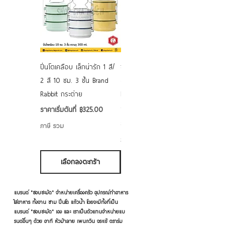
ปิ่นโตเคลือบ เล็กน่ารัก 1 สี/
ชามเคลือบ Enamel Food
2 สี 10 ซม. 3 ชั้น Brand
grade ลายดอก คละลาย
Rabbit กระต่าย
Rabbit กระต่าย ตั้งไฟได้
6/7/8/9 นิ้ว
ราคาขายลด
ราคาเริ่มต้นที่
฿325.00
ราคาขายลด
ราคาเริ่มต้นที่
฿50.00
ภาษี รวม
ภาษี รวม
เลือกลงตะกร้า
เลือกลงตะกร้า
แบรนด์ "ชอบชะมัด" จำหน่ายเครื่องครัว อุปกรณ์ทำอาหาร
ใส่อาหาร ทั้งจาน ชาม ปิ่นโต แก้วน้ำ โดยจะมีทั้งที่เป็น
แบรนด์ "ชอบชะมัด" เอง และ เราเป็นตัวแทนจำหน่ายแบ
รนด์อื่นๆ ด้วย อาทิ หัวม้าลาย เพนกวิน จระเข้ ตราร่ม