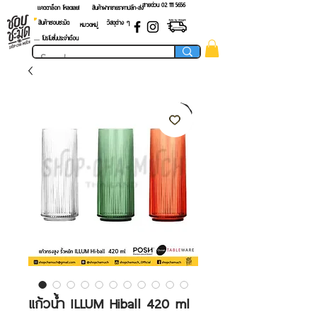
สายด่วน 02 ​111 5656
แคตตาล็อก โหลดเลย!
สินค้าฝากขายราคาปลีก-ส่ง
สินค้าชอบชะมัด
วัสดุต่าง ๆ
หมวดหมู่
.... โปรโมชั่นประจำเดือน
แก้วน้ำ ILLUM Hiball 420 ml