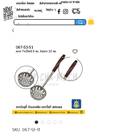
สายด่วน 02 ​111 5656
แคตตาล็อก โหลดเลย!
สินค้าฝากขายราคาปลีก-ส่ง
สินค้าชอบชะมัด
วัสดุต่าง ๆ
หมวดหมู่
.... โปรโมชั่นประจำเดือน
SKU: 067-53-51