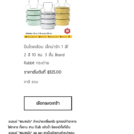
ปิ่นโตเคลือบ เล็กน่ารัก 1 สี/
ชามเคลือบ Enamel Food
2 สี 10 ซม. 3 ชั้น Brand
grade ลายดอก คละลาย
Rabbit กระต่าย
Rabbit กระต่าย ตั้งไฟได้
6/7/8/9 นิ้ว
ราคาขายลด
ราคาเริ่มต้นที่
฿325.00
ราคาขายลด
ราคาเริ่มต้นที่
฿50.00
ภาษี รวม
ภาษี รวม
เลือกลงตะกร้า
เลือกลงตะกร้า
แบรนด์ "ชอบชะมัด" จำหน่ายเครื่องครัว อุปกรณ์ทำอาหาร
ใส่อาหาร ทั้งจาน ชาม ปิ่นโต แก้วน้ำ โดยจะมีทั้งที่เป็น
แบรนด์ "ชอบชะมัด" เอง และ เราเป็นตัวแทนจำหน่ายแบ