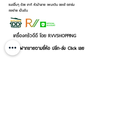
รนด์อื่นๆ ด้วย อาทิ หัวม้าลาย เพนกวิน จระเข้ ตราร่ม
กระต่าย เป็นต้น
เครื่องครัวดีดี โดย RVVSHOPPING
สินค้าฝากขายตามยี่ห้อ ปลีก-ส่ง Click เลย