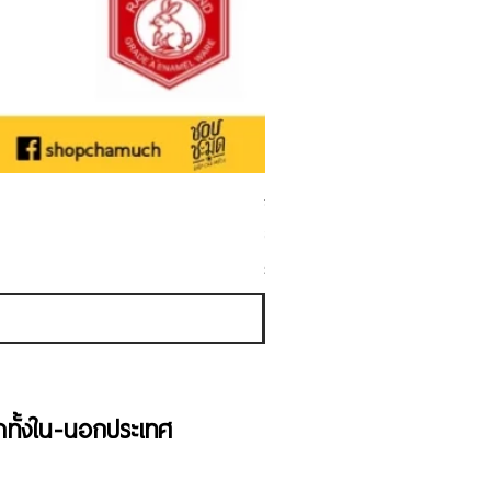
ชามเคลือบ Enamel Food grade ลายดอ
ราคาขายลด
ราคาเริ่มต้นที่
฿50.00
ภาษี รวม
้าทั้งใน-นอกประเทศ