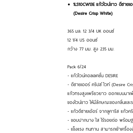
1LS10CW13E แก้วไวน์ขาว ดีซายเออ
(Desire Crisp White)
365 มล. 12 3/4 UK ออนซ์
12 1/4 US ออนซ์
กว้าง 77 มม. สูง 235 มม.
Pack 6/24
- แก้วไวน์คอลเลคชั่น DESIRE
- ดีซายเออร์ คริปส์ ไวท์ (Desire Cr
แก้วทรงสูงเพรียวยาว ออกแบบมาเพื่
ของไวน์ขาว ให้มีลักษณะของกลิ่นและรส
- แก้วดีซายเอ้อร์ จากลูคาริส แก้วค
- ขอบปากบาง ใส ไร้รอยต่อ พร้อมฐ
- แข็งแรง ทนทาน สามารถเข้าเครื่องล