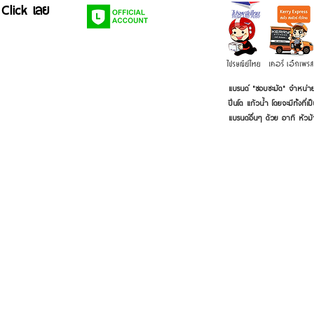
 Click เลย
แบรนด์ "ชอบชะมัด" จำหน่าย
ปิ่นโต แก้วน้ำ โดยจะมีทั้งท
แบรนด์อื่นๆ ด้วย อาทิ หัวม