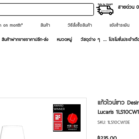
สายด่วน 02
n on month*
สินค้า
วิธีสั่งซื้อสินค้า
แจ้งชำระเงิน
สินค้าฝากขายราคาปลีก-ส่ง
หมวดหมู่
วัสดุต่าง ๆ
.... โปรโมชั่นประจำเดื
แก้วไวน์ขาว Desi
Lucaris 1LS10CW
SKU: 1LS10CW13E
ราคา
฿235.00