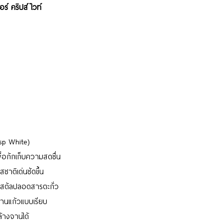
ร์ คริปส์ ไวท์
isp White)
อกักเก็บความสดชื่น
ชาติเด่นชัดขึ้น
ริสตัลปลอดสารตะกั่ว
านแก้วแบบเรียบ
้างจานได้