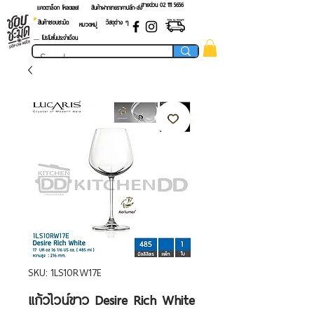
สายด่วน 02 ​111 5656
แคตตาล็อก โหลดเลย!
สินค้าฝากขายราคาปลีก-ส่ง
สินค้าชอบชะมัด
วัสดุต่าง ๆ
หมวดหมู่
.... โปรโมชั่นประจำเดือน
SKU: 1LS10RW17E
แก้วไวน์ขาว Desire Rich White