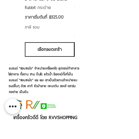
Rabbit กระต่าย
Rabbit กระต่าย ตั้งไฟได้
6/7/8/9 นิ้ว
ราคาขายลด
ราคาเริ่มต้นที่
฿325.00
ราคาขายลด
ราคาเริ่มต้นที่
฿50.00
ภาษี รวม
ภาษี รวม
เลือกลงตะกร้า
เลือกลงตะกร้า
แบรนด์ "ชอบชะมัด" จำหน่ายเครื่องครัว อุปกรณ์ทำอาหาร
ใส่อาหาร ทั้งจาน ชาม ปิ่นโต แก้วน้ำ โดยจะมีทั้งที่เป็น
แบรนด์ "ชอบชะมัด" เอง และ เราเป็นตัวแทนจำหน่ายแบ
รนด์อื่นๆ ด้วย อาทิ หัวม้าลาย เพนกวิน จระเข้ ตราร่ม
กระต่าย เป็นต้น
เครื่องครัวดีดี โดย RVVSHOPPING
สินค้าฝากขายตามยี่ห้อ ปลีก-ส่ง Click เลย