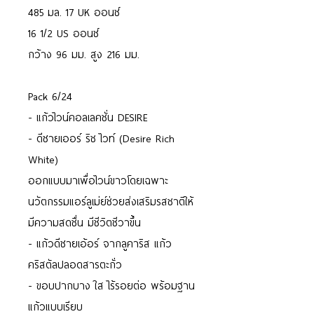
485 มล. 17 UK ออนซ์
16 1/2 US ออนซ์
กว้าง 96 มม. สูง 216 มม.
Pack 6/24
- แก้วไวน์คอลเลคชั่น DESIRE
- ดีซายเออร์ ริช ไวท์ (Desire Rich
White)
ออกแบบมาเพื่อไวน์ขาวโดยเฉพาะ
นวัตกรรมแอร์ลูเม่ย์ช่วยส่งเสริมรสชาติให้
มีความสดชื่น มีชีวิตชีวาขึ้น
- แก้วดีซายเอ้อร์ จากลูคาริส แก้ว
คริสตัลปลอดสารตะกั่ว
- ขอบปากบาง ใส ไร้รอยต่อ พร้อมฐาน
แก้วแบบเรียบ