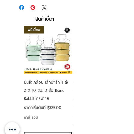
สินค้าอื่นๆ
พรีเมี่ยม
ปิ่นโตเคลือบ เล็กน่ารัก 1 สี/
ชามเคลือบ Enamel Food
2 สี 10 ซม. 3 ชั้น Brand
grade ลายดอก คละลาย
Rabbit กระต่าย
Rabbit กระต่าย ตั้งไฟได้
6/7/8/9 นิ้ว
ราคาขายลด
ราคาเริ่มต้นที่
฿325.00
ราคาขายลด
ราคาเริ่มต้นที่
฿50.00
ภาษี รวม
ภาษี รวม