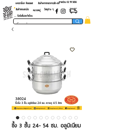
สายด่วน 02 ​111 5656
แคตตาล็อก โหลดเลย!
สินค้าฝากขายราคาปลีก-ส่ง
สินค้าชอบชะมัด
วัสดุต่าง ๆ
หมวดหมู่
.... โปรโมชั่นประจำเดือน
ซึ้ง 3 ชั้น 24- 54 ซม. อลูมิเนียม