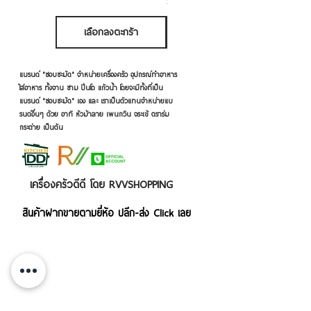
ภาษี รวม
เลือกลงตะกร้า
เลือกลงตะกร้า
แบรนด์ "ชอบชะมัด" จำหน่ายเครื่องครัว อุปกรณ์ทำอาหาร
ใส่อาหาร ทั้งจาน ชาม ปิ่นโต แก้วน้ำ โดยจะมีทั้งที่เป็น
แบรนด์ "ชอบชะมัด" เอง และ เราเป็นตัวแทนจำหน่ายแบ
รนด์อื่นๆ ด้วย อาทิ หัวม้าลาย เพนกวิน จระเข้ ตราร่ม
กระต่าย เป็นต้น
เครื่องครัวดีดี โดย RVVSHOPPING
สินค้าฝากขายตามยี่ห้อ ปลีก-ส่ง Click เลย