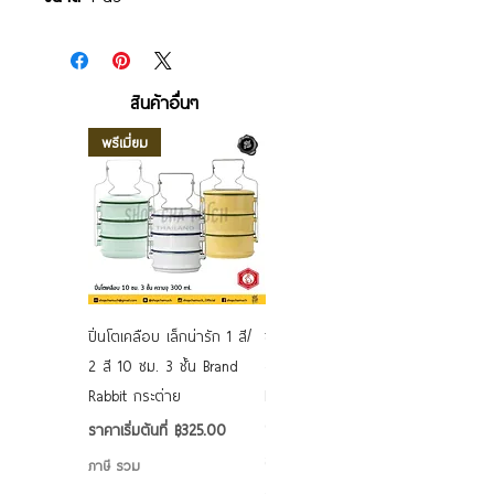
สินค้าอื่นๆ
พรีเมี่ยม
ปิ่นโตเคลือบ เล็กน่ารัก 1 สี/
ชามเคลือบ Enamel Food
2 สี 10 ซม. 3 ชั้น Brand
grade ลายดอก คละลาย
Rabbit กระต่าย
Rabbit กระต่าย ตั้งไฟได้
6/7/8/9 นิ้ว
ราคาขายลด
ราคาเริ่มต้นที่
฿325.00
ราคาขายลด
ราคาเริ่มต้นที่
฿50.00
ภาษี รวม