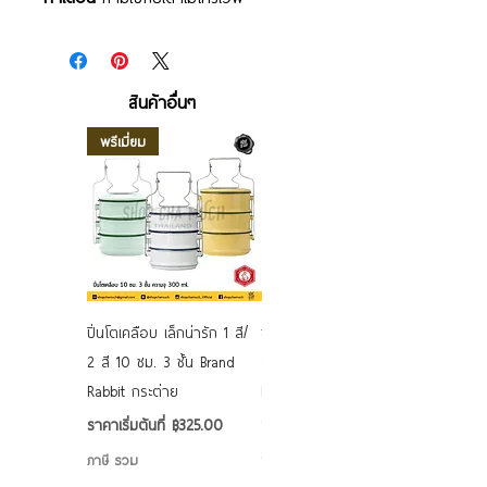
สินค้าอื่นๆ
พรีเมี่ยม
ปิ่นโตเคลือบ เล็กน่ารัก 1 สี/
ชามเคลือบ Enamel Food
2 สี 10 ซม. 3 ชั้น Brand
grade ลายดอก คละลาย
Rabbit กระต่าย
Rabbit กระต่าย ตั้งไฟได้
6/7/8/9 นิ้ว
ราคาขายลด
ราคาเริ่มต้นที่
฿325.00
ราคาขายลด
ราคาเริ่มต้นที่
฿50.00
ภาษี รวม