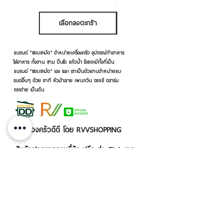
ภาษี รวม
เลือกลงตะกร้า
เลือกลงตะกร้า
แบรนด์ "ชอบชะมัด" จำหน่ายเครื่องครัว อุปกรณ์ทำอาหาร
ใส่อาหาร ทั้งจาน ชาม ปิ่นโต แก้วน้ำ โดยจะมีทั้งที่เป็น
แบรนด์ "ชอบชะมัด" เอง และ เราเป็นตัวแทนจำหน่ายแบ
รนด์อื่นๆ ด้วย อาทิ หัวม้าลาย เพนกวิน จระเข้ ตราร่ม
กระต่าย เป็นต้น
เครื่องครัวดีดี โดย RVVSHOPPING
สินค้าฝากขายตามยี่ห้อ ปลีก-ส่ง Click เลย