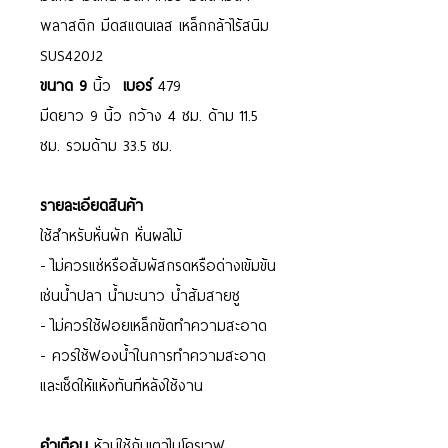
พลาสติก มีดสแตนเลส เหล็กกล้าไร้สนิม
SUS420J2
ขนาด 9
นิ้ว
เบอร์
479
มีดยาว 9 นิ้ว กว้าง 4 ซม. ด้าม 11.5
ซม. รวมด้าม 33.5 ซม.
รายละเอียดสินค้า
ใช้สำหรับหั่นผัก หั่นผลไม้
- ไม่ควรแช่หรือสัมผัสกรดหรือด่างเข้มข้น
เช่นน้ำปลา น้ำมะนาว น้ำส้มสายชู
- ไม่ควรใช้ฝอยเหล็กขัดทำความสะอาด
- ควรใช้ฟองน้ำในการทำความสะอาด
และเช็ดให้แห้งทันทีหลังใช้งาน
คำเตือน
ห้ามใช้กับเตาไมโครเวฟ