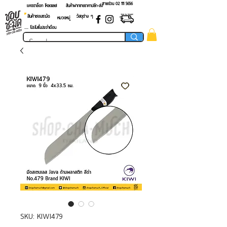
สายด่วน 02 ​111 5656
แคตตาล็อก โหลดเลย!
สินค้าฝากขายราคาปลีก-ส่ง
สินค้าชอบชะมัด
วัสดุต่าง ๆ
หมวดหมู่
.... โปรโมชั่นประจำเดือน
SKU: KIWI479