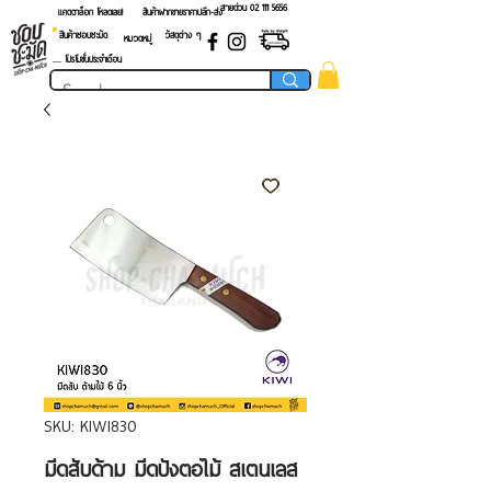
สายด่วน 02 ​111 5656
แคตตาล็อก โหลดเลย!
สินค้าฝากขายราคาปลีก-ส่ง
สินค้าชอบชะมัด
วัสดุต่าง ๆ
หมวดหมู่
.... โปรโมชั่นประจำเดือน
SKU: KIWI830
มีดสับด้าม มีดปังตอไม้ สเตนเลส