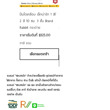
ปิ่นโตเคลือบ เล็กน่ารัก 1 สี/
ชามเคลือบ Enamel Food
2 สี 10 ซม. 3 ชั้น Brand
grade ลายดอก คละลาย
Rabbit กระต่าย
Rabbit กระต่าย ตั้งไฟได้
6/7/8/9 นิ้ว
ราคาขายลด
ราคาเริ่มต้นที่
฿325.00
ราคาขายลด
ราคาเริ่มต้นที่
฿50.00
ภาษี รวม
ภาษี รวม
เลือกลงตะกร้า
เลือกลงตะกร้า
แบรนด์ "ชอบชะมัด" จำหน่ายเครื่องครัว อุปกรณ์ทำอาหาร
ใส่อาหาร ทั้งจาน ชาม ปิ่นโต แก้วน้ำ โดยจะมีทั้งที่เป็น
แบรนด์ "ชอบชะมัด" เอง และ เราเป็นตัวแทนจำหน่ายแบ
รนด์อื่นๆ ด้วย อาทิ หัวม้าลาย เพนกวิน จระเข้ ตราร่ม
กระต่าย เป็นต้น