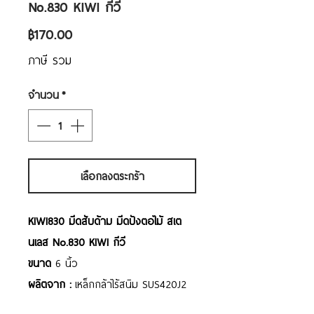
No.830 KIWI กีวี
ราคา
฿170.00
ภาษี รวม
จำนวน
*
เลือกลงตระกร้า
KIWI830 มีดสับด้าม มีดปังตอไม้ สเต
นเลส No.830 KIWI กีวี
ขนาด
6 นิ้ว
ผลิตจาก :
เหล็กกล้าไร้สนิม SUS420J2