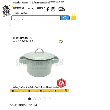
สายด่วน 02 ​111 5656
แคตตาล็อก โหลดเลย!
สินค้าฝากขายราคาปลีก-ส่ง
สินค้าชอบชะมัด
วัสดุต่าง ๆ
หมวดหมู่
.... โปรโมชั่นประจำเดือน
SKU: RBBSTPMT14