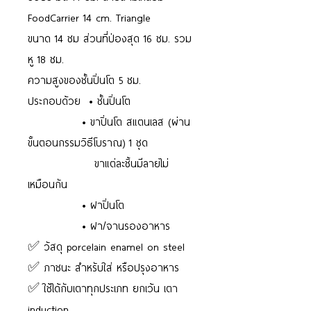
FoodCarrier 14 cm. Triangle
ขนาด 14 ซม ส่วนที่ป่องสุด 16 ซม. รวม
หู 18 ซม.
ความสูงของชั้นปิ่นโต 5 ซม.
ประกอบด้วย • ชั้นปิ่นโต
• ขาปิ่นโต สแตนเลส (ผ่าน
ขั้นตอนกรรมวิธีโบราณ) 1 ชุด
ขาแต่ละชิ้นมีลายไม่
เหมือนกัน
• ฝาปิ่นโต
• ฝา/จานรองอาหาร
✅ วัสดุ porcelain enamel on steel
✅ ภาชนะ สำหรับใส่ หรือปรุงอาหาร
✅ ใช้ได้กับเตาทุกประเภท ยกเว้น เตา
induction