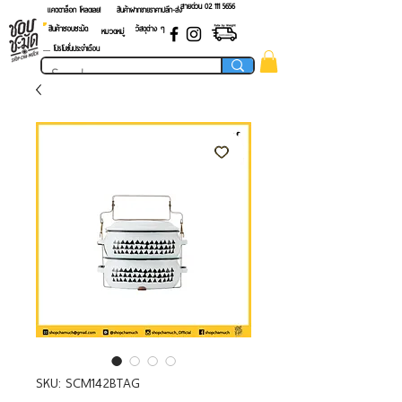
สายด่วน 02 ​111 5656
แคตตาล็อก โหลดเลย!
สินค้าฝากขายราคาปลีก-ส่ง
สินค้าชอบชะมัด
วัสดุต่าง ๆ
หมวดหมู่
.... โปรโมชั่นประจำเดือน
SKU: SCM142BTAG