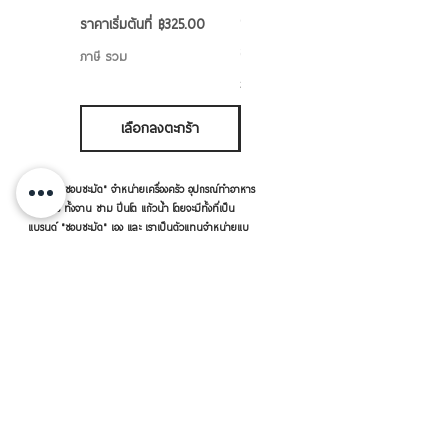
applied as a coating. The coating is
6/7/8/9 นิ้ว
ราคาขายลด
ราคาเริ่มต้นที่
฿325.00
thougt the process of heat treatment
ราคาขายลด
ราคาเริ่มต้นที่
฿50.00
ภาษี รวม
at high temperature more than 600
ภาษี รวม
degree Celsius. Their surface as glass
coating on the top that prevents them
เลือกลงตะกร้า
เลือกลงตะกร้า
from corroding or reacting with the
food being cooked in them. And
แบรนด์ "ชอบชะมัด" จำหน่ายเครื่องครัว อุปกรณ์ทำอาหาร
guarantee as food grade
ใส่อาหาร ทั้งจาน ชาม ปิ่นโต แก้วน้ำ โดยจะมีทั้งที่เป็น
该材料是厚的钢以及涂料安全
แบรนด์ "ชอบชะมัด" เอง และ เราเป็นตัวแทนจำหน่ายแบ
รนด์อื่นๆ ด้วย อาทิ หัวม้าลาย เพนกวิน จระเข้ ตราร่ม
porcelain玻璃，瓷器涂布有
กระต่าย เป็นต้น
食品级烘烤过程 随着高温超过
600度。
表面是象表面上的玻璃涂层
เครื่องครัวดีดี โดย RVVSHOPPING
试。这是耐酸 ， 碱 ,煮时间长
为好。
สินค้าฝากขายตามยี่ห้อ ปลีก-ส่ง Click เลย
但要先放下食物或液体。
对身体健康好, 是没有危险