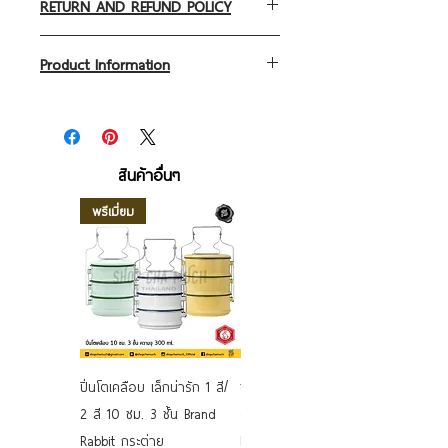
RETURN AND REFUND POLICY
I’m a return and refund policy. I’m a
Product Information
great place to let your customers
know what to do in case they are
วัสดุปิ่นโต/ Material of Tiffin or food
dissatisfied with their purchase. Having
carrier
a straightforward refund or exchange
วัสดุ เป็นเหล็กหนาอย่างดี เคลือบสีที่
สินค้าอื่นๆ
policy is a great way to build trust
ปลอดภัย เคลือบด้วยแก้ว porcelain เป็น
and reassure your customers that they
พรีเมี่ยม
food-grade ผ่านกรรมวิธีอบ ด้วยความ
can buy with confidence.
ร้อนสูง มากกว่า 600 องศา
ผิวเป็นเหมือนเคลือบแก้วบนพื้นผิวอีกที ซึ่งมี
คุณสมบัติ ทนต่อกรดด่าง การต้มเป็นเวลา
นานๆได้ดี แต่ต้องมีอาหารหรือของเหลวใน
ภาชนะนั้นๆ ดีต่อสุขภาพร่างกายไม่เป็น
อันตราย
ปิ่นโตเคลือบ เล็กน่ารัก 1 สี/
ชามเคลือบ Enamel Food
Pots,pans,Tiffin made of materials, such
2 สี 10 ซม. 3 ชั้น Brand
grade ลายดอก คละลาย
steel have had porcelain enamel
Rabbit กระต่าย
Rabbit กระต่าย ตั้งไฟได้