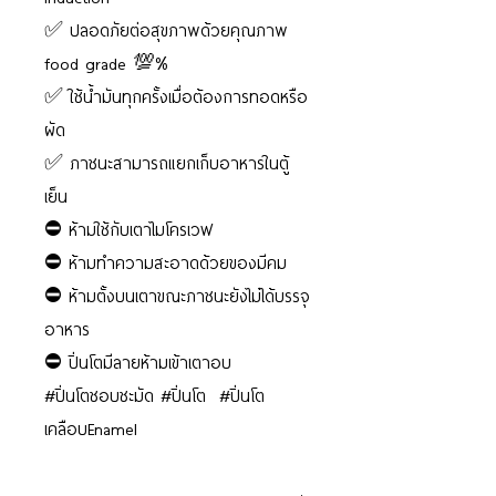
✅ ปลอดภัยต่อสุขภาพด้วยคุณภาพ
food grade 💯%
✅ ใช้น้ำมันทุกครั้งเมื่อต้องการทอดหรือ
ผัด
✅ ภาชนะสามารถแยกเก็บอาหารในตู้
เย็น
⛔️ ห้ามใช้กับเตาไมโครเวฟ
⛔️ ห้ามทำความสะอาดด้วยของมีคม
⛔️ ห้ามตั้งบนเตาขณะภาชนะยังไม่ได้บรรจุ
อาหาร
⛔️ ปิ่นโตมีลายห้ามเข้าเตาอบ
#ปิ่นโตชอบชะมัด #ปิ่นโต #ปิ่นโต
เคลือบEnamel