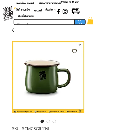
สายด่วน 02 ​111 5656
แคตตาล็อก โหลดเลย!
สินค้าฝากขายราคาปลีก-ส่ง
สินค้าชอบชะมัด
วัสดุต่าง ๆ
หมวดหมู่
.... โปรโมชั่นประจำเดือน
SKU: SCMC8GREENL