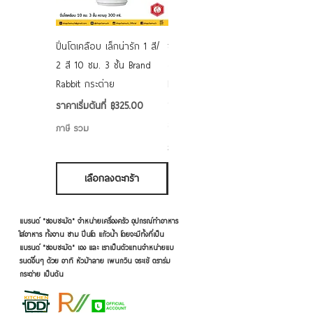
ปิ่นโตเคลือบ เล็กน่ารัก 1 สี/
ชามเคลือบ Enamel Food
2 สี 10 ซม. 3 ชั้น Brand
grade ลายดอก คละลาย
Rabbit กระต่าย
Rabbit กระต่าย ตั้งไฟได้
6/7/8/9 นิ้ว
ราคาขายลด
ราคาเริ่มต้นที่
฿325.00
ราคาขายลด
ราคาเริ่มต้นที่
฿50.00
ภาษี รวม
ภาษี รวม
เลือกลงตะกร้า
เลือกลงตะกร้า
แบรนด์ "ชอบชะมัด" จำหน่ายเครื่องครัว อุปกรณ์ทำอาหาร
ใส่อาหาร ทั้งจาน ชาม ปิ่นโต แก้วน้ำ โดยจะมีทั้งที่เป็น
แบรนด์ "ชอบชะมัด" เอง และ เราเป็นตัวแทนจำหน่ายแบ
รนด์อื่นๆ ด้วย อาทิ หัวม้าลาย เพนกวิน จระเข้ ตราร่ม
กระต่าย เป็นต้น