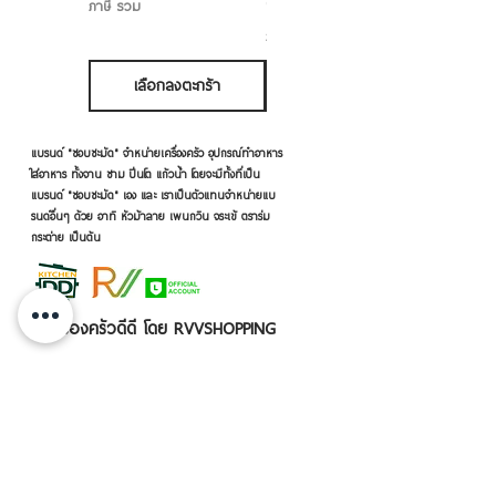
ราคาเริ่มต้นที่
฿50.00
ภาษี รวม
ภาษี รวม
เลือกลงตะกร้า
เลือกลงตะกร้า
แบรนด์ "ชอบชะมัด" จำหน่ายเครื่องครัว อุปกรณ์ทำอาหาร
ใส่อาหาร ทั้งจาน ชาม ปิ่นโต แก้วน้ำ โดยจะมีทั้งที่เป็น
แบรนด์ "ชอบชะมัด" เอง และ เราเป็นตัวแทนจำหน่ายแบ
รนด์อื่นๆ ด้วย อาทิ หัวม้าลาย เพนกวิน จระเข้ ตราร่ม
กระต่าย เป็นต้น
เครื่องครัวดีดี โดย RVVSHOPPING
สินค้าฝากขายตามยี่ห้อ ปลีก-ส่ง Click เลย