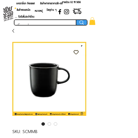
สายด่วน 02 ​111 5656
แคตตาล็อก โหลดเลย!
สินค้าฝากขายราคาปลีก-ส่ง
สินค้าชอบชะมัด
วัสดุต่าง ๆ
หมวดหมู่
.... โปรโมชั่นประจำเดือน
SKU: SCMMB