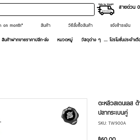
สายด่วน 02
n on month*
สินค้า
วิธีสั่งซื้อสินค้า
แจ้งชำระเงิน
สินค้าฝากขายราคาปลีก-ส่ง
หมวดหมู่
วัสดุต่าง ๆ
.... โปรโมชั่นประจำเดื
ตะหลิวสเตนเลส ด้
ปลากระเบนคู่
SKU: TW900A
ราคา
฿60.00