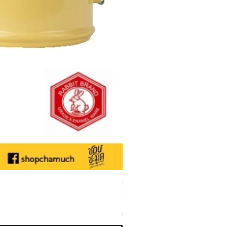
ชามเคลือบ Enamel Food grade ลายดอ
ราคาขายลด
ราคาเริ่มต้นที่
฿50.00
ภาษี รวม