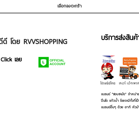
เลือกลงตะกร้า
บริการส่งสินค
ัวดีดี โดย RVVSHOPPING
 Click เลย
แบรนด์ "ชอบชะมัด" จำหน่าย
ปิ่นโต แก้วน้ำ โดยจะมีทั้งท
แบรนด์อื่นๆ ด้วย อาทิ หัวม