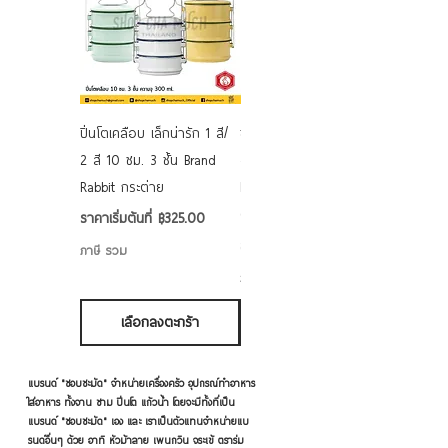
ปิ่นโตเคลือบ เล็กน่ารัก 1 สี/
ชามเคลือบ Enamel Food
2 สี 10 ซม. 3 ชั้น Brand
grade ลายดอก คละลาย
Rabbit กระต่าย
Rabbit กระต่าย ตั้งไฟได้
6/7/8/9 นิ้ว
ราคาขายลด
ราคาเริ่มต้นที่
฿325.00
ราคาขายลด
ราคาเริ่มต้นที่
฿50.00
ภาษี รวม
ภาษี รวม
เลือกลงตะกร้า
เลือกลงตะกร้า
แบรนด์ "ชอบชะมัด" จำหน่ายเครื่องครัว อุปกรณ์ทำอาหาร
ใส่อาหาร ทั้งจาน ชาม ปิ่นโต แก้วน้ำ โดยจะมีทั้งที่เป็น
แบรนด์ "ชอบชะมัด" เอง และ เราเป็นตัวแทนจำหน่ายแบ
รนด์อื่นๆ ด้วย อาทิ หัวม้าลาย เพนกวิน จระเข้ ตราร่ม