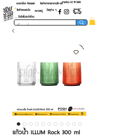
สายด่วน 02 ​111 5656
แคตตาล็อก โหลดเลย!
สินค้าฝากขายราคาปลีก-ส่ง
สินค้าชอบชะมัด
วัสดุต่าง ๆ
หมวดหมู่
.... โปรโมชั่นประจำเดือน
แก้วน้ำ ILLUM Rock 300 ml