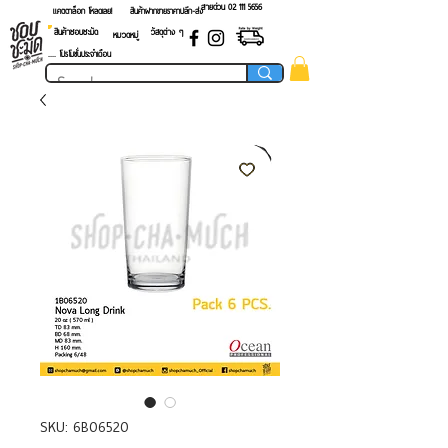
สายด่วน 02 ​111 5656
แคตตาล็อก โหลดเลย!
สินค้าฝากขายราคาปลีก-ส่ง
สินค้าชอบชะมัด
วัสดุต่าง ๆ
หมวดหมู่
.... โปรโมชั่นประจำเดือน
SKU: 6B06520