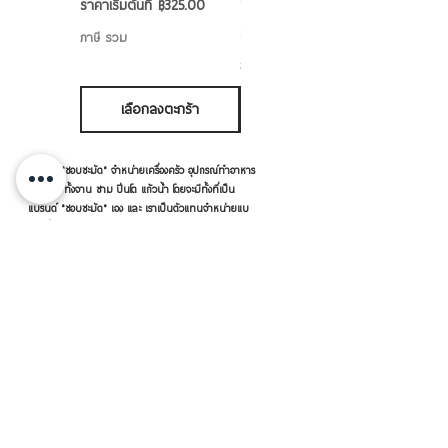
6/7/8/9 นิ้ว
ราคาขายลด
ราคาเริ่มต้นที่
฿325.00
ราคาขายลด
ราคาเริ่มต้นที่
฿50.00
ภาษี รวม
ภาษี รวม
เลือกลงตะกร้า
เลือกลงตะกร้า
แบรนด์ "ชอบชะมัด" จำหน่ายเครื่องครัว อุปกรณ์ทำอาหาร
ใส่อาหาร ทั้งจาน ชาม ปิ่นโต แก้วน้ำ โดยจะมีทั้งที่เป็น
แบรนด์ "ชอบชะมัด" เอง และ เราเป็นตัวแทนจำหน่ายแบ
รนด์อื่นๆ ด้วย อาทิ หัวม้าลาย เพนกวิน จระเข้ ตราร่ม
กระต่าย เป็นต้น
เครื่องครัวดีดี โดย RVVSHOPPING
สินค้าฝากขายตามยี่ห้อ ปลีก-ส่ง Click เลย