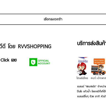
เลือกลงตะกร้า
บริการส่งสินค
ัวดีดี โดย RVVSHOPPING
 Click เลย
แบรนด์ "ชอบชะมัด" จำหน่าย
ปิ่นโต แก้วน้ำ โดยจะมีทั้งท
แบรนด์อื่นๆ ด้วย อาทิ หัวม