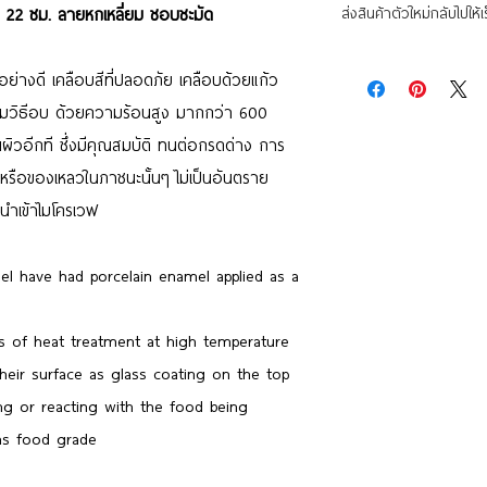
 22 ซม. ลายหกเหลี่ยม ชอบชะมัด
ส่งสินค้าตัวใหม่กลับไปให้เร
าอย่างดี เคลือบสีที่ปลอดภัย เคลือบด้วยแก้ว
รมวิธีอบ ด้วยความร้อนสูง มากกว่า 600
ผิวอีกที ซึ่งมีคุณสมบัติ ทนต่อกรดด่าง การ
รหรือของเหลวในภาชนะนั้นๆ ไม่เป็นอันตราย
มนำเข้าไมโครเวฟ
eel have had porcelain enamel applied as a
s of heat treatment at high temperature
eir surface as glass coating on the top
ng or reacting with the food being
as food grade