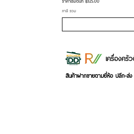
ราคาขายลด
ราคาเริ่มต้นที่
฿325.00
ภาษี รวม
เครื่องคร
สินค้าฝากขายตามยี่ห้อ ปลีก-ส่ง