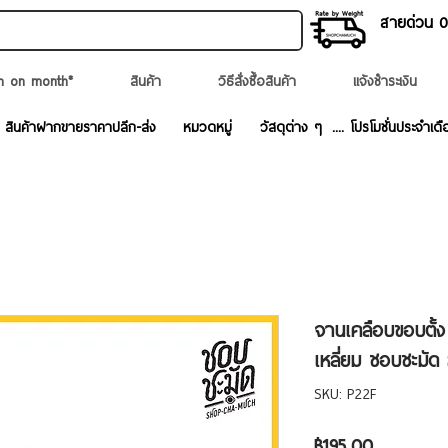
สายด่วน 02
n on month*
สินค้า
วิธีสั่งซื้อสินค้า
แจ้งชำระเงิน
สินค้าฝากขายราคาปลีก-ส่ง
หมวดหมู่
วัสดุต่าง ๆ
.... โปรโมชั่นประจำเดื
จานเคลือบขอบตั้
เหลี่ยม ชอบชะมั
SKU: P22F
ราคา
฿195.00