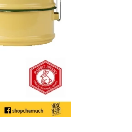
ชามเคลือบ Enamel Food grade ลายดอ