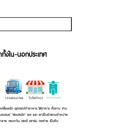
ราคาขายลด
ราคาเริ่มต้นที่
฿50.00
ภาษี รวม
้าทั้งใน-นอกประเทศ
เครื่องครัว อุปกรณ์ทำอาหาร ใส่อาหาร ทั้งจาน ชาม
ี่เป็นแบรนด์ "ชอบชะมัด" เอง และ เราเป็นตัวแทนจำหน่าย
้าลาย เพนกวิน จระเข้ ตราร่ม กระต่าย เป็นต้น