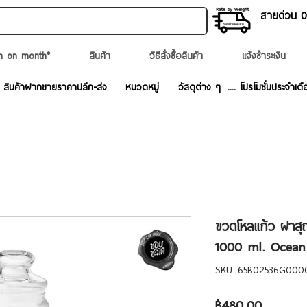
สายด่วน 02
n on month*
สินค้า
วิธีสั่งซื้อสินค้า
แจ้งชำระเงิน
สินค้าฝากขายราคาปลีก-ส่ง
หมวดหมู่
วัสดุต่าง ๆ
.... โปรโมชั่นประจำเดื
ขวดโหลแก้ว ฝาสุ
1000 ml. Ocean 
SKU: 65B02536G000
ราคา
฿480.00