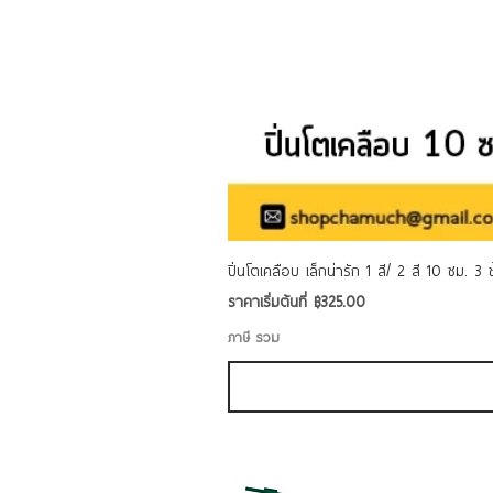
ปิ่นโตเคลือบ เล็กน่ารัก 1 สี/ 2 สี 10 ซม. 3
ราคาขายลด
ราคาเริ่มต้นที่
฿325.00
ภาษี รวม