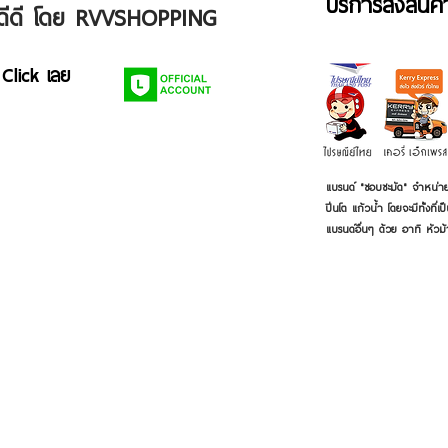
บริการส่งสินค
ัวดีดี โดย RVVSHOPPING
 Click เลย
แบรนด์ "ชอบชะมัด" จำหน่าย
ปิ่นโต แก้วน้ำ โดยจะมีทั้งท
แบรนด์อื่นๆ ด้วย อาทิ หัวม