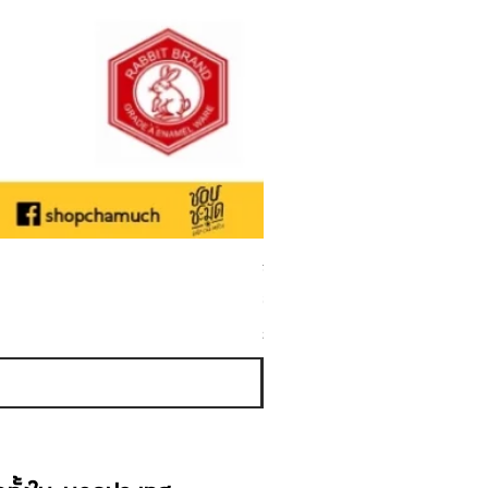
ชามเคลือบ Enamel Food grade ลายดอ
ราคาขายลด
ราคาเริ่มต้นที่
฿50.00
ภาษี รวม