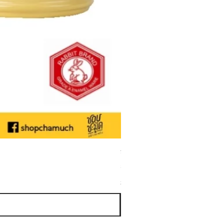
ชามเคลือบ Enamel Food grade ลายดอ
ราคาขายลด
ราคาเริ่มต้นที่
฿50.00
ภาษี รวม