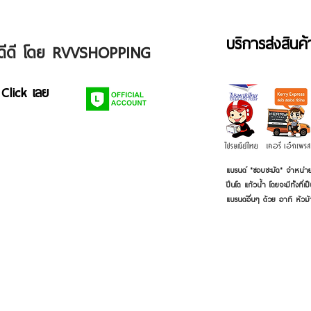
บริการส่งสินค
ัวดีดี โดย RVVSHOPPING
 Click เลย
แบรนด์ "ชอบชะมัด" จำหน่าย
ปิ่นโต แก้วน้ำ โดยจะมีทั้งท
แบรนด์อื่นๆ ด้วย อาทิ หัวม