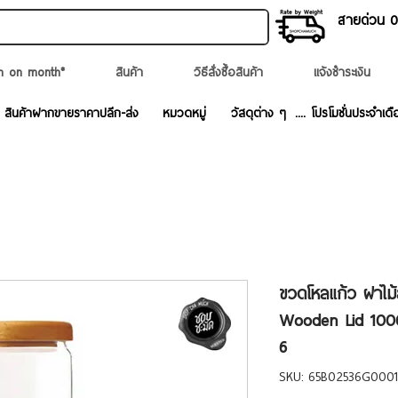
สายด่วน 02
n on month*
สินค้า
วิธีสั่งซื้อสินค้า
แจ้งชำระเงิน
สินค้าฝากขายราคาปลีก-ส่ง
หมวดหมู่
วัสดุต่าง ๆ
.... โปรโมชั่นประจำเดื
ขวดโหลแก้ว ฝาไ
Wooden Lid 100
6
SKU: 65B02536G0001