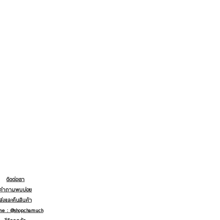
ติดต่อเรา
คำถามพบบ่อย
ส่งและคืนสินค้า
ine : @shopchamuch