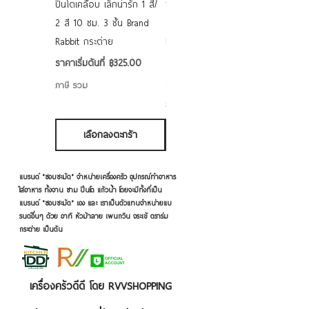
ปิ่นโตเคลือบ เล็กน่ารัก 1 สี/
ชามเคลือบ Enamel Food
2 สี 10 ซม. 3 ชั้น Brand
grade ลายดอก คละลาย
Rabbit กระต่าย
Rabbit กระต่าย ตั้งไฟได้
6/7/8/9 นิ้ว
ราคาขายลด
ราคาเริ่มต้นที่
฿325.00
ราคาขายลด
ราคาเริ่มต้นที่
฿50.00
ภาษี รวม
ภาษี รวม
เลือกลงตะกร้า
เลือกลงตะกร้า
แบรนด์ "ชอบชะมัด" จำหน่ายเครื่องครัว อุปกรณ์ทำอาหาร
ใส่อาหาร ทั้งจาน ชาม ปิ่นโต แก้วน้ำ โดยจะมีทั้งที่เป็น
แบรนด์ "ชอบชะมัด" เอง และ เราเป็นตัวแทนจำหน่ายแบ
รนด์อื่นๆ ด้วย อาทิ หัวม้าลาย เพนกวิน จระเข้ ตราร่ม
กระต่าย เป็นต้น
เครื่องครัวดีดี โดย RVVSHOPPING