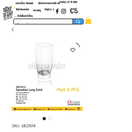
สายด่วน 02 ​111 5656
แคตตาล็อก โหลดเลย!
สินค้าฝากขายราคาปลีก-ส่ง
สินค้าชอบชะมัด
วัสดุต่าง ๆ
หมวดหมู่
.... โปรโมชั่นประจำเดือน
SKU: 6B21614